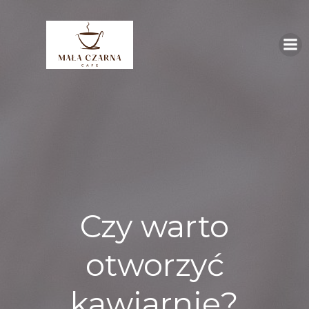
Skip
to
content
Czy warto
otworzyć
kawiarnię?