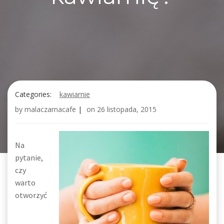
Categories:
kawiarnie
by
malaczarnacafe
|
on
26 listopada, 2015
Na
pytanie,
czy
warto
otworzyć