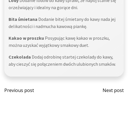
Lody
Dodanie lodów do kawy sprawi, że napój stanie się
orzeźwiający i idealny na gorące dni.
Bita śmietana
Dodanie bitej śmietany do kawy nada jej
delikatności i nadmucha kawową piankę.
Kakao w proszku
Posypując kawę kakao w proszku,
można uzyskać wyjątkowy smakowy duet.
Czekolada
Dodaj odrobinę startej czekolady do kawy,
aby cieszyć się połączeniem dwóch ulubionych smaków.
Post
Post
Previous post
Next post
navigation
navi