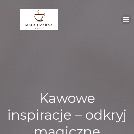
Skip
to
content
Kawowe
inspiracje – odkryj
magiczne