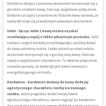
Delikatna słodycz cynamonu doskonale komponuje się z
gorzkim smakiem kawy, tworząc wyjątkowe połączenie.
Dodanie szczypty cynamonu do filiżanki kawy sprawia, że
każdy łyk staje się prawdziwym kawowym doznaniem.
Imbir - łącząc imbir z kawą można uzyskać
orzeźwiający napój o lekko pikantnym posmaku.
Jeśli
szukasz czegoś bardziej orzeźwiającego, spróbuj dodać
do kawy odrobinę imbiru. Lekko pikantny smak imbiru
doskonale komponuje się z gorzką nutą kawy, tworząc
napój o wyjątkowym charakterze. To idealne połączenie
smaków sprawia, że każdy łyk jest pełen świeżości i
energetyzującego aromatu.
Kardamon - kardamon dodany do kawy doda jej
egzotycznego charakteru i nutkę korzennego
smaku.
Jeżeli pragniesz dodać swojej kawie
egzotycznego charakteru, warto sięgnąć po kardamon.
Ten aromatyczny przyprawowy dodatek nadaje napojowi