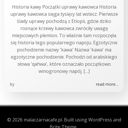
Historia kawy Początki uprawy kawowca Historia
uprawy kawowca sięga tysięcy lat wstecz. Pierwsze
ślady uprawy pochodzą z Etiopii, gdzie dziko
rosnące krzewy kawowca zwróciły uwagę
miejscowych plemion. To właśnie tam rozpoczęła
się historia tego popularnego napoju. Egzotyczne
pochodzenie nazwy 'kawa' Nazwa 'kawa' ma
egzotyczne pochodzenie. Pochodzi od arabskiego
słowa 'qahwa', które oznaczało początkowo
winogronowy napój. […]
by
read more...
© 2026 malaczarnacafe.pl. Built using WordPress and
Brite Theme .