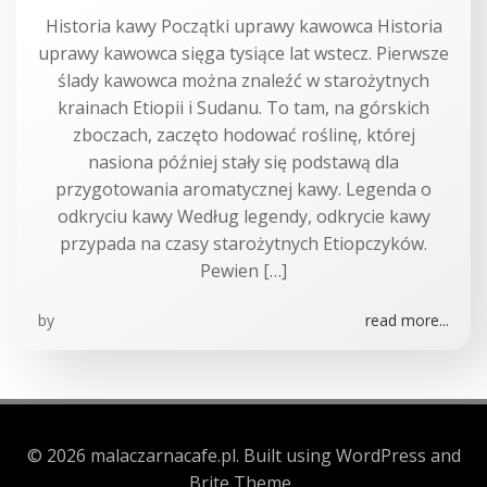
Historia kawy Początki uprawy kawowca Historia
uprawy kawowca sięga tysiące lat wstecz. Pierwsze
ślady kawowca można znaleźć w starożytnych
krainach Etiopii i Sudanu. To tam, na górskich
zboczach, zaczęto hodować roślinę, której
nasiona później stały się podstawą dla
przygotowania aromatycznej kawy. Legenda o
odkryciu kawy Według legendy, odkrycie kawy
przypada na czasy starożytnych Etiopczyków.
Pewien […]
by
read more...
© 2026 malaczarnacafe.pl. Built using WordPress and
Brite Theme .