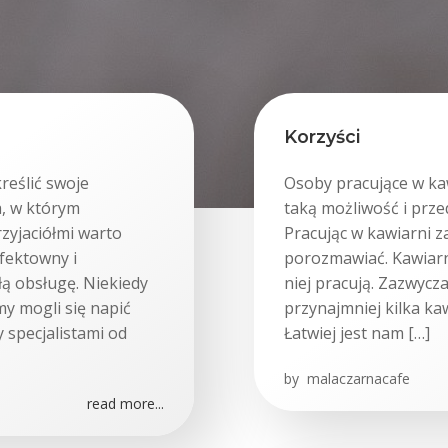
Korzyści
reślić swoje
Osoby pracujące w ka
a, w którym
taką możliwość i prze
zyjaciółmi warto
Pracując w kawiarni 
efektowny i
porozmawiać. Kawiarni
łą obsługę. Niekiedy
niej pracują. Zazwycz
y mogli się napić
przynajmniej kilka ka
y specjalistami od
Łatwiej jest nam […]
by
malaczarnacafe
read more...