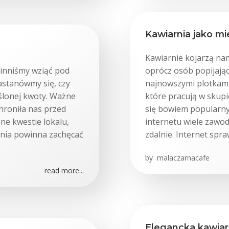
Kawiarnia jako mi
Kawiarnie kojarzą na
winniśmy wziąć pod
oprócz osób popijając
astanówmy się, czy
najnowszymi plotkami
ślonej kwoty. Ważne
które pracują w skupi
hroniła nas przed
się bowiem popularny
ne kwestie lokalu,
internetu wiele zawo
rnia powinna zachęcać
zdalnie. Internet spra
by
malaczarnacafe
read more...
Elegancka kawiar