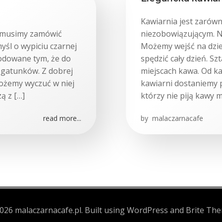
Kawiarnia jest zarówn
, musimy zamówić
niezobowiązującym. N
yśl o wypiciu czarnej
Możemy wejść na dzie
odowane tym, że do
spędzić cały dzień. S
h gatunków. Z dobrej
miejscach kawa. Od k
Możemy wyczuć w niej
kawiarni dostaniemy p
ą z […]
którzy nie piją kawy 
read more...
by
malaczarnacafe
026 malaczarnacafe.pl. Built using WordPress and Brite The